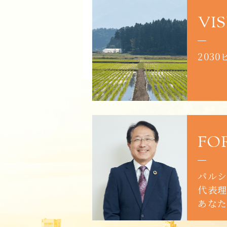
VI
203
FO
パルシ
代表理
あな