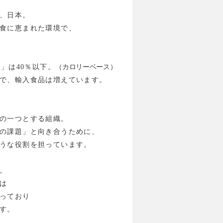
、日本。
食に恵まれた環境で、
率」は
40％以下。
（カロリーベース）
で、輸入食品は増えています。
の一つとする組織。
の課題」と向き合うために、
うな役割を担っています。
。
は
っており
す。