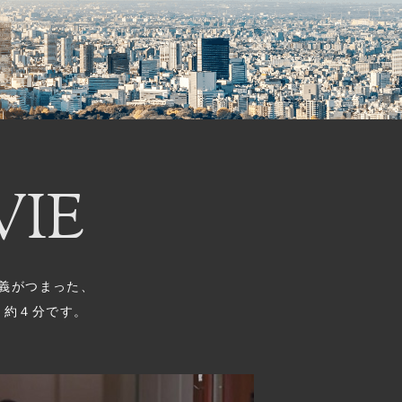
IE
義がつまった、
。約４分です。