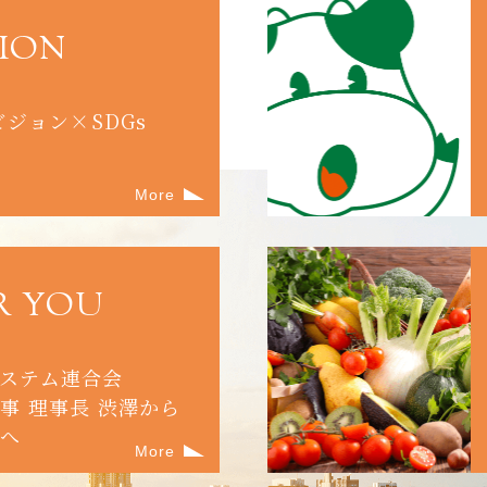
SION
0ビジョン×SDGs
More
R YOU
ステム連合会
事 理事長 渋澤から
たへ
More